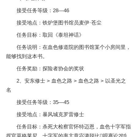
接受任务等级：28—46
接受地点：铁炉堡图书馆员麦伊·苍尘
任务目标：取回《泰坦神话》
任务说明：在血色修道院的图书馆某个小房间里，
能够找到这本书。
任务奖励：探险者协会的奖状
2、安东修士 > 血色之路 > 血色之路 > 以圣光之
名
接受任务等级：35—45
接受地点：暴风城克罗雷修士
任务目标：杀死大检察官怀特迈恩，血色十字军指
挥官莫格莱尼，十字军的率亢章宓潞脱比呗蹇讼2⑾