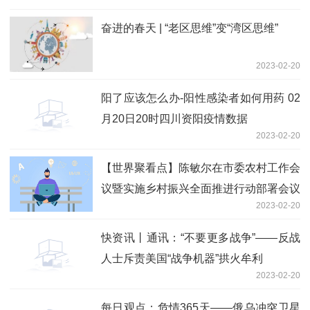
奋进的春天 | “老区思维”变“湾区思维”
2023-02-20
阳了应该怎么办-阳性感染者如何用药 02
月20日20时四川资阳疫情数据
2023-02-20
【世界聚看点】陈敏尔在市委农村工作会
议暨实施乡村振兴全面推进行动部署会议
2023-02-20
上强调 深入贯彻落实加快建设农业强国
战略部署 扎实实施乡村振兴全面推进行
快资讯丨通讯：“不要更多战争”——反战
动 张工主持并作工作部署 喻云林王常松
人士斥责美国“战争机器”拱火牟利
出席
2023-02-20
每日观点：危情365天——俄乌冲突卫星